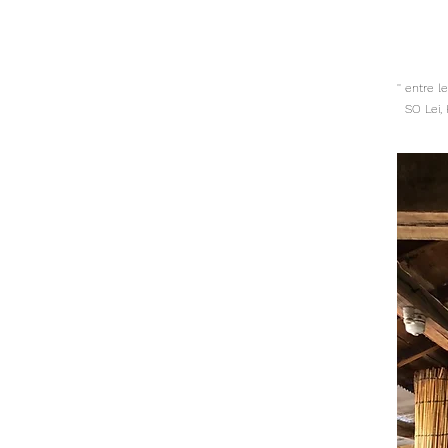
'' entre l
SO Lei, 