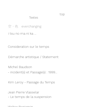
top
Textes
​空・色
everchanging
i tsu no ma ni ka ...
Consideration sur le temps
Démarche artistique / Statement
Michel Baudson
- incident(s) et Passage(s) : 1999...
Kim Leroy - Passage du Temps
Jean Pierre Vlasselar
- Le temps de la suspension
Walter Benjamin